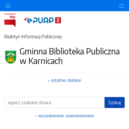
Ukryj/pokaż menu przedmiotowe
Uk
Biuletyn Informacji Publicznej
Gminna Biblioteka Publiczna
w Karnicach
ostatnio dodane
Wyszukiwarka
Szukaj
wyszukiwanie zaawansowane